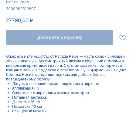
Patrizia Pepe
2000990319807
27790,00
₽
добавить в корзину
Ожерелье
Diamond Cut
от Patrizia Pepe — часть самой сияющей
линии коллекции. Ассиметричный дизайн с крупными стразами и
цирконами притягивает взгляд. Скрытая застёжка подчёркивает
изящные линии, а подвеска с логотипом Fly — фирменный акцент
бренда. Носи с вечерним платьем или добавь блеска
повседневному образу.
Латунь с гальваническим покрытием и цирконы
Аппликация Fly
Ожерелье с цирконами разных размеров
Потайная застежка
Диаметр: 16 см
Подвеска: 10 см
Глянцевый никель