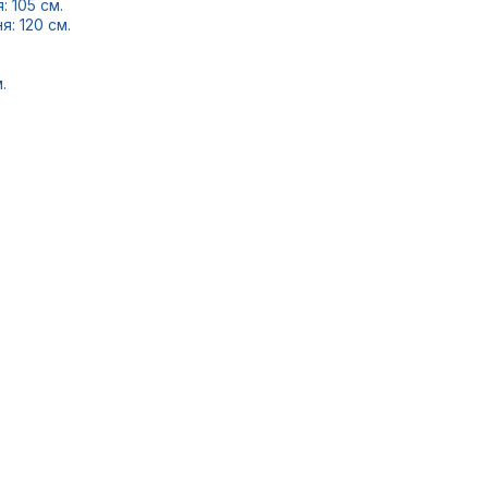
 105 см.
: 120 см.
.