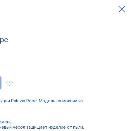
epe
ции Patrizia Pepe. Модель на молнии из
емень.
невый чехол защищает изделие от пыли.