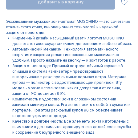
добавить в корзину
Эксклюзивный мужской зонт-автомат MOSCHINO — это сочетание
итальянского стиля, инновационных технологий и надежной
защиты от непогоды.
Фирменный дизайн: насыщенный цвет и логотип MOSCHINO
делают этот аксессуар стильным дополнением любого образа.
Автоматический механизм: Технология автоматического
открытия и закрытия делает использование максимально
удобным. Просто нажмите на кнопку — и зонт готов к работе.
Защита от непогоды: Прочный ветроустойчивый каркас с 8
спицами и система «антиветер» предотвращают
выворачивание даже при сильных порывах ветра. Материал
купола — полиэстер с водоотталкивающей пропиткой. Эту
модель можно использовать как от дождя так и от солнца,
защита от УФ достигает 99%.
Компактность и удобство: Зонт в сложенном состоянии
занимает минимум места. Его легко носить с собой в сумке или
портфеле. При этом раскрытый купол 96 см обеспечивает
надежное укрытие от дождя.
Качество и долговечность: Все элементы зонта изготовлены с
вниманием к деталям, что гарантирует его долгий срок службы
и сохранение безупречного внешнего вида.