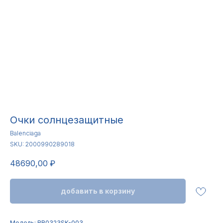
Очки солнцезащитные
Balenciaga
SKU:
2000990289018
48690,00
₽
добавить в корзину
Модель: BB0323SK-003