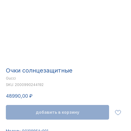
Очки солнцезащитные
Gucci
SKU:
2000990244192
48990,00
₽
добавить в корзину
Модель: GG1099SA-001