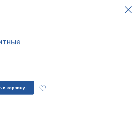
итные
 в корзину