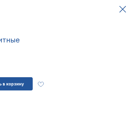
итные
 в корзину