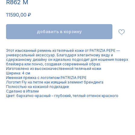
R862 M
11590,00
₽
добавить в корзину
Этот изысканный ремень из телячьей кожи от PATRIZIA PEPE —
универсальный аксессуар. Благодаря элегантному виду и
сдержанному дизайну он идеально подходит для ношения поверх
блейзера или пончо, создавая современный образ.
Изготовлено из высококачественной телячьей кожи
Ширина: 4 см
Именная пряжка с логотипом PATRIZIA PEPE
Логотип Fly на петле как изящный элемент брендинга
Полностью на кожаной подкладке
Сделано в Италии
Цвет: бархатно-красный – глубокий, теплый оттенок красного